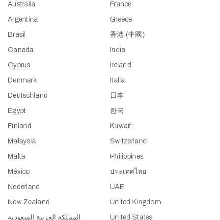
Australia
France
Argentina
Greece
Brasil
香港 (中國)
Canada
India
Cyprus
Ireland
Denmark
Italia
Deutschland
日本
Egypt
한국
Finland
Kuwait
Malaysia
Switzerland
Malta
Philippines
México
ประเทศไทย
Nederland
UAE
New Zealand
United Kingdom
المملكة العربية السعودية
United States