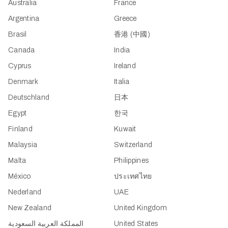
Australia
France
Argentina
Greece
Brasil
香港 (中國)
Canada
India
Cyprus
Ireland
Denmark
Italia
Deutschland
日本
Egypt
한국
Finland
Kuwait
Malaysia
Switzerland
Malta
Philippines
México
ประเทศไทย
Nederland
UAE
New Zealand
United Kingdom
المملكة العربية السعودية
United States