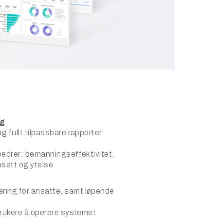
ng
g fullt tilpassbare rapporter
rbedrer: bemanningseffektivitet,
psett og ytelse
ring for ansatte, samt løpende
 brukere å operere systemet