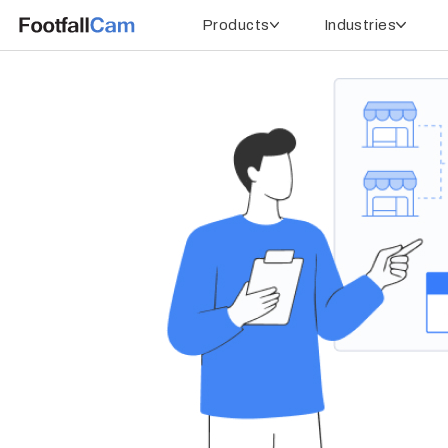
Products
Industries
Home
People Counting in Norway
SensorNo