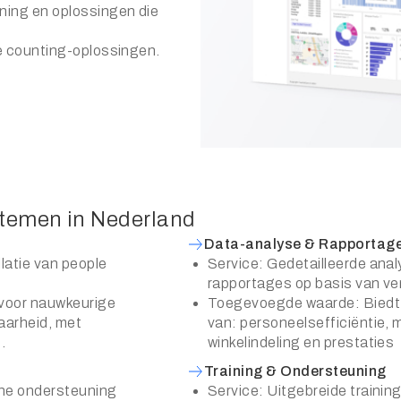
ning en oplossingen die
e counting-oplossingen.
stemen in Nederland
Data-analyse & Rapportag
llatie van people
Service: Gedetailleerde ana
rapportages op basis van v
voor nauwkeurige
Toegevoegde waarde: Biedt b
arheid, met
van: personeelsefficiëntie, 
.
winkelindeling en prestaties
Training & Ondersteuning
he ondersteuning
Service: Uitgebreide traini