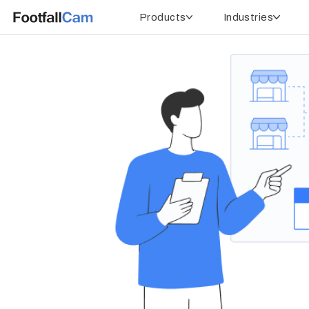
Products
Industries
Home
People Counting in Netherlands
Solo