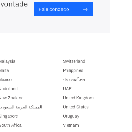
 vontade
Fale conosco
Malaysia
Switzerland
Malta
Philippines
México
ประเทศไทย
Nederland
UAE
New Zealand
United Kingdom
المملكة العربية السعودية
United States
Singapore
Uruguay
South Africa
Vietnam