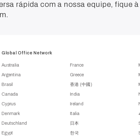
ersa rápida com a nossa equipe, fique à
em.
Global Office Network
Australia
France
Argentina
Greece
Brasil
香港 (中國)
Canada
India
Cyprus
Ireland
Denmark
Italia
Deutschland
日本
Egypt
한국