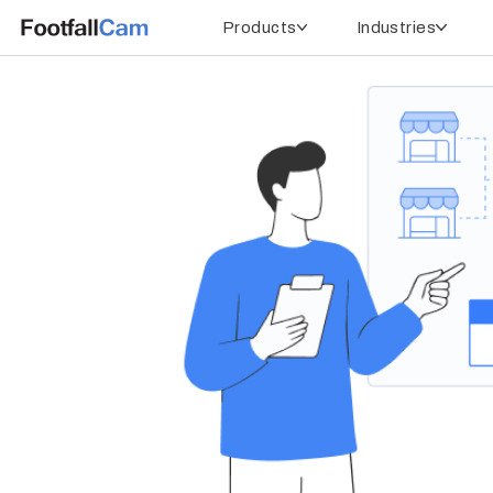
Products
Industries
Home
People Counting in Brazil
VTT