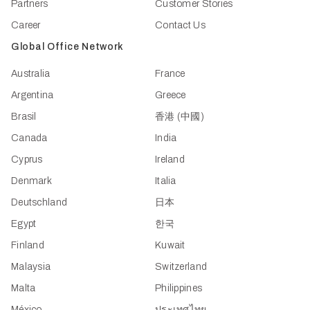
Partners
Customer Stories
Career
Contact Us
Global Office Network
Australia
France
Argentina
Greece
Brasil
香港 (中國)
Canada
India
Cyprus
Ireland
Denmark
Italia
Deutschland
日本
Egypt
한국
Finland
Kuwait
Malaysia
Switzerland
Malta
Philippines
México
ประเทศไทย